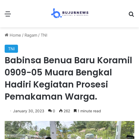
Menu
S
Home
/
Ragam
/
TNI
TNI
Babinsa Benua Baru Koramil
0909-05 Muara Bengkal
Hadiri Kegiatan Prosesi
Pemakaman Warga.
January 30, 2023
0
262
1 minute read