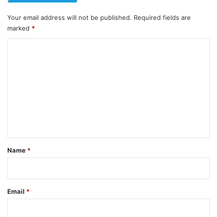
Your email address will not be published.
Required fields are
marked
*
C
o
m
m
e
n
t
*
Name
*
Email
*