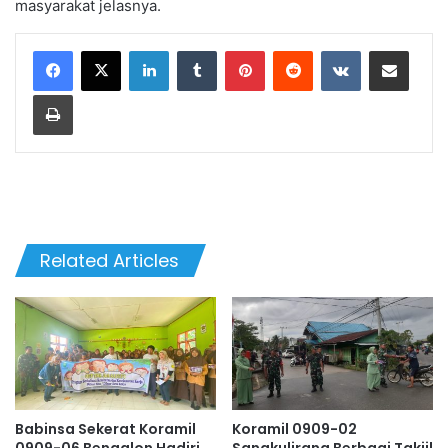
masyarakat jelasnya.
LinkedIn
Tumblr
Pinterest
Reddit
VKontakte
Share via Email
Print
Related Articles
Babinsa Sekerat Koramil
Koramil 0909-02