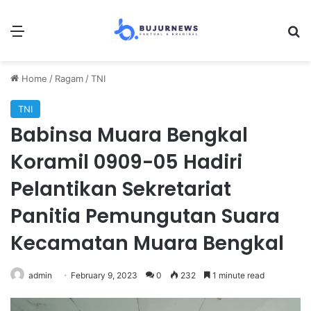
Menu
S
Home
/
Ragam
/
TNI
TNI
Babinsa Muara Bengkal
Koramil 0909-05 Hadiri
Pelantikan Sekretariat
Panitia Pemungutan Suara
Kecamatan Muara Bengkal
admin
February 9, 2023
0
232
1 minute read