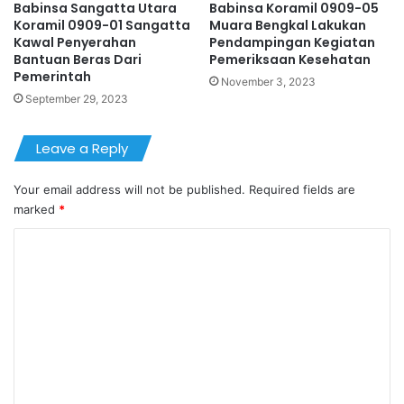
Babinsa Sangatta Utara
Babinsa Koramil 0909-05
Koramil 0909-01 Sangatta
Muara Bengkal Lakukan
Kawal Penyerahan
Pendampingan Kegiatan
Bantuan Beras Dari
Pemeriksaan Kesehatan
Pemerintah
November 3, 2023
September 29, 2023
Leave a Reply
Your email address will not be published.
Required fields are
marked
*
C
o
m
m
e
n
t