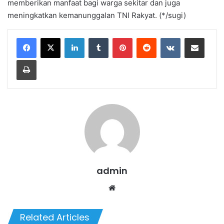
memberikan manfaat bagi warga sekitar dan juga
meningkatkan kemanunggalan TNI Rakyat. (*/sugi)
LinkedIn
Tumblr
Pinterest
Reddit
VKontakte
Share via Email
Print
admin
We
bsi
te
Related Articles