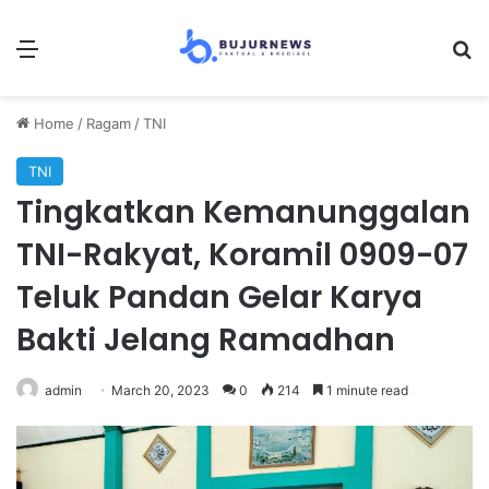
Menu
S
Home
/
Ragam
/
TNI
TNI
Tingkatkan Kemanunggalan
TNI-Rakyat, Koramil 0909-07
Teluk Pandan Gelar Karya
Bakti Jelang Ramadhan
admin
March 20, 2023
0
214
1 minute read