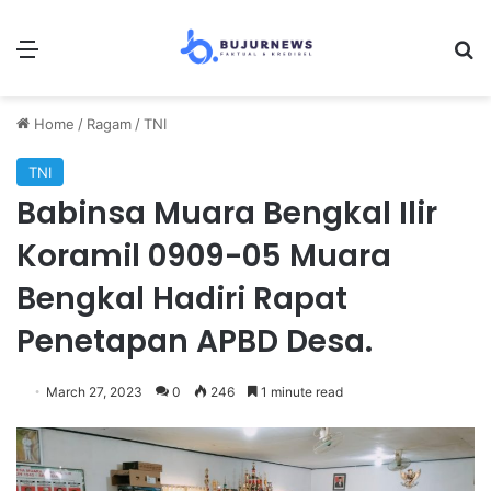
Menu
Se
Home
/
Ragam
/
TNI
TNI
Babinsa Muara Bengkal Ilir
Koramil 0909-05 Muara
Bengkal Hadiri Rapat
Penetapan APBD Desa.
March 27, 2023
0
246
1 minute read