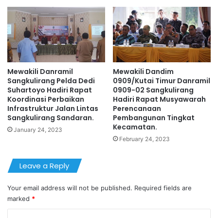
Mewakili Danramil
Mewakili Dandim
Sangkulirang Pelda Dedi
0909/Kutai Timur Danramil
Suhartoyo Hadiri Rapat
0909-02 Sangkulirang
Koordinasi Perbaikan
Hadiri Rapat Musyawarah
Infrastruktur Jalan Lintas
Perencanaan
Sangkulirang Sandaran.
Pembangunan Tingkat
Kecamatan.
January 24, 2023
February 24, 2023
Leave a Reply
Your email address will not be published.
Required fields are
marked
*
C