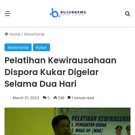
Menu
Se
Home
/
Advertorial
Advertorial
Kukar
Pelatihan Kewirausahaan
Dispora Kukar Digelar
Selama Dua Hari
March 31, 2023
0
258
1 minute read