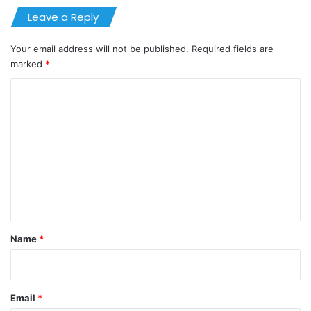
Leave a Reply
Your email address will not be published.
Required fields are
marked
*
C
o
m
m
e
n
t
*
Name
*
Email
*