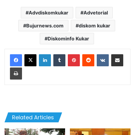
Advdiskomkukar
Advetorial
Bujurnews.com
diskom kukar
Diskominfo Kukar
LinkedIn
Tumblr
Pinterest
Reddit
VKontakte
Share via Email
Print
Related Articles