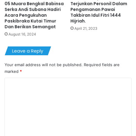
05 Muara Bengkal Babinsa
Terjunkan Personil Dalam
Serka Andi Subana Hadiri
Pengamanan Pawai
Acara Pengukuhan
Takbiran Idul Fitri 1444
Paskibraka Kutai Timur
Hijriah.
Dan Berikan Semangat
April 21, 2023
August 16, 2024
Leave a Reply
Your email address will not be published.
Required fields are
marked
*
C
o
m
m
e
n