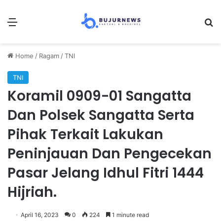
Menu
Se
Home
/
Ragam
/
TNI
TNI
Koramil 0909-01 Sangatta
Dan Polsek Sangatta Serta
Pihak Terkait Lakukan
Peninjauan Dan Pengecekan
Pasar Jelang Idhul Fitri 1444
Hijriah.
April 16, 2023
0
224
1 minute read