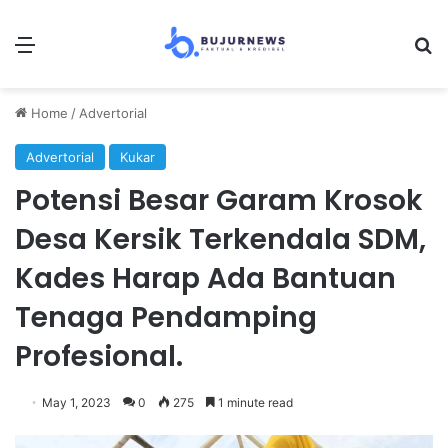
Menu
Se
Home
/
Advertorial
Advertorial
Kukar
Potensi Besar Garam Krosok
Desa Kersik Terkendala SDM,
Kades Harap Ada Bantuan
Tenaga Pendamping
Profesional.
May 1, 2023
0
275
1 minute read