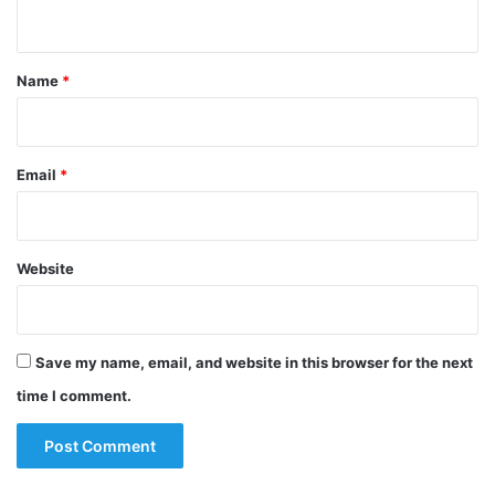
n
t
*
Name
*
Email
*
Website
Save my name, email, and website in this browser for the next
time I comment.