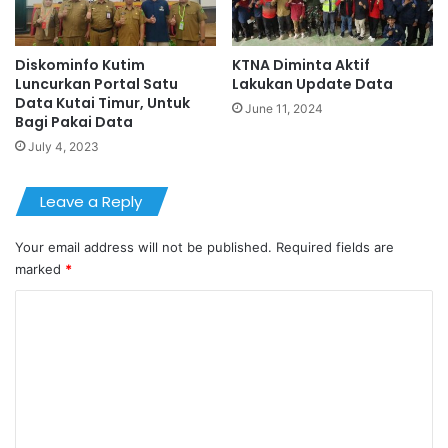
Diskominfo Kutim
KTNA Diminta Aktif
Luncurkan Portal Satu
Lakukan Update Data
Data Kutai Timur, Untuk
June 11, 2024
Bagi Pakai Data
July 4, 2023
Leave a Reply
Your email address will not be published.
Required fields are
marked
*
C
o
m
m
e