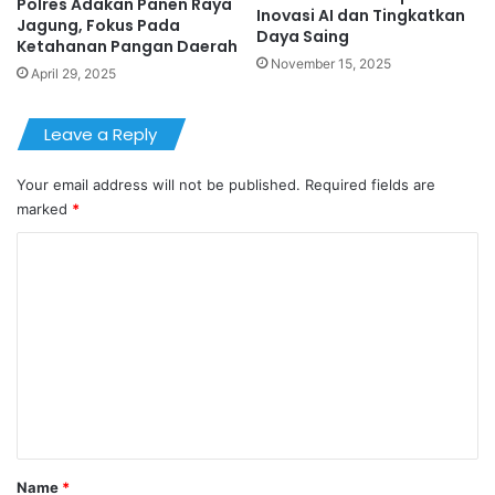
Polres Adakan Panen Raya
Inovasi AI dan Tingkatkan
Jagung, Fokus Pada
Daya Saing
Ketahanan Pangan Daerah
November 15, 2025
April 29, 2025
Leave a Reply
Your email address will not be published.
Required fields are
marked
*
C
o
m
m
e
n
t
*
Name
*