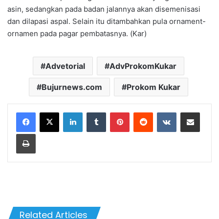
asin, sedangkan pada badan jalannya akan disemenisasi
dan dilapasi aspal. Selain itu ditambahkan pula ornament-
ornamen pada pagar pembatasnya. (Kar)
Advetorial
AdvProkomKukar
Bujurnews.com
Prokom Kukar
LinkedIn
Tumblr
Pinterest
Reddit
VKontakte
Share via Email
Print
Related Articles