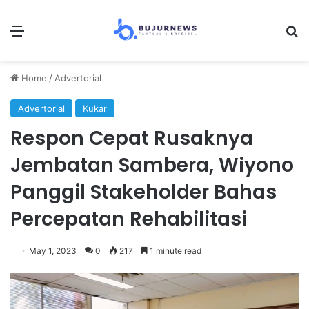
Menu
Se
Home
/
Advertorial
Advertorial
Kukar
Respon Cepat Rusaknya
Jembatan Sambera, Wiyono
Panggil Stakeholder Bahas
Percepatan Rehabilitasi
May 1, 2023
0
217
1 minute read