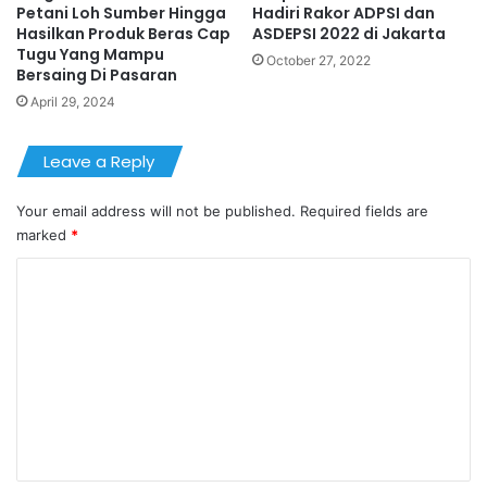
Petani Loh Sumber Hingga
Hadiri Rakor ADPSI dan
Hasilkan Produk Beras Cap
ASDEPSI 2022 di Jakarta
Tugu Yang Mampu
October 27, 2022
Bersaing Di Pasaran
April 29, 2024
Leave a Reply
Your email address will not be published.
Required fields are
marked
*
C
o
m
m
e
n
t