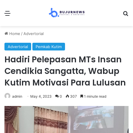
Menu
Se
Home
/
Advertorial
Advertorial
Pemkab Kutim
Hadiri Pelepasan MTs Insan
Cendikia Sangatta, Wabup
Kutim Motivasi Para Lulusan
admin
May 4, 2023
0
307
1 minute read