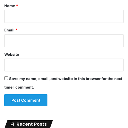
*
Name
*
Email
*
Website
Save my name, email, and website in this browser for the next
time I comment.
Recent Posts