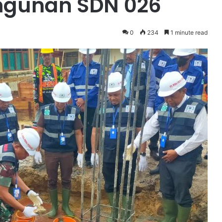
gunan SDN 026
0
234
1 minute read