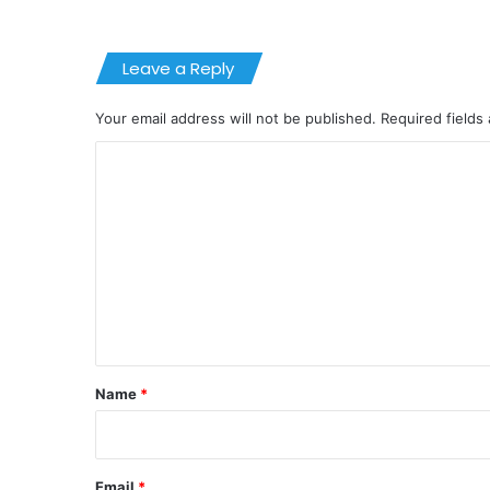
Leave a Reply
Your email address will not be published.
Required fields
C
o
m
m
e
n
t
*
Name
*
Email
*