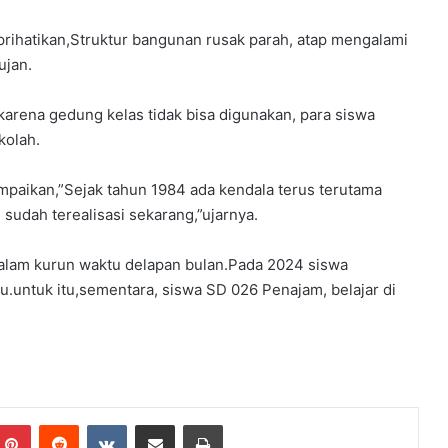
rihatikan,Struktur bangunan rusak parah, atap mengalami
ujan.
karena gedung kelas tidak bisa digunakan, para siswa
kolah.
aikan,”Sejak tahun 1984 ada kendala terus terutama
sudah terealisasi sekarang,”ujarnya.
dalam kurun waktu delapan bulan.Pada 2024 siswa
.untuk itu,sementara, siswa SD 026 Penajam, belajar di
mblr
Pinterest
Reddit
VKontakte
Share via Email
Print