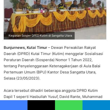
Kegiatan Sosper DPED Kutim di Sangatta Utara
Bunjurnews, Kutai Timur
– Dewan Perwakilan Rakyat
Daerah (DPRD) Kutai Timur (Kutim) menggelar Sosialisasi
Peraturan Daerah (Sosperda) Nomor 1 Tahun 2022,
tentang Penyelenggaraan Ketenagakerjaan di Aula Balai
Pertemuan Umum (BPU) Kantor Desa Sangatta Utara,
Selasa (23/05/2023).
Acara tersebut dihadiri beberapa anggota DPRD Kutim
Dapil 1 seperti Hasbullah Yusuf, David Rante, Muhammad
Amin, Ramadhani, Basti Sangga Langi, Syaid Anjas dan
Yusuf T Silambi.
Facebook
X
WhatsApp
Telegram