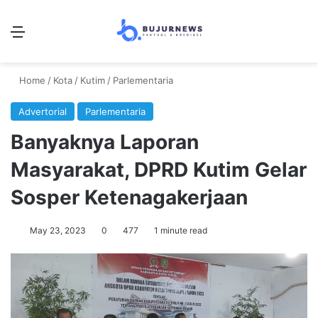
Menu
Se
Home
/
Kota
/
Kutim
/
Parlementaria
Advertorial
Parlementaria
Banyaknya Laporan
Masyarakat, DPRD Kutim Gelar
Sosper Ketenagakerjaan
May 23, 2023
0
477
1 minute read