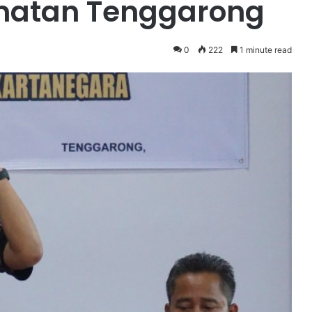
atan Tenggarong
0
222
1 minute read