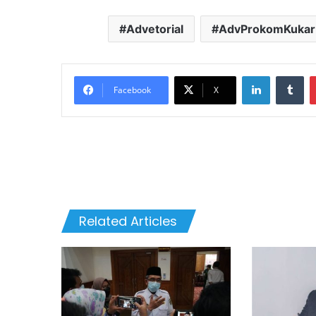
Advetorial
AdvProkomKukar
LinkedIn
Tu
Facebook
X
Related Articles