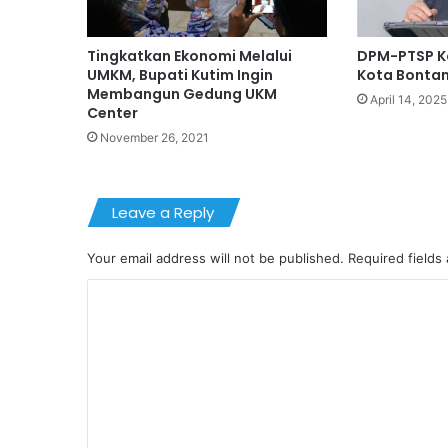
Tingkatkan Ekonomi Melalui
DPM-PTSP K
UMKM, Bupati Kutim Ingin
Kota Bontan
Membangun Gedung UKM
April 14, 2025
Center
November 26, 2021
Leave a Reply
Your email address will not be published.
Required fields
C
o
m
m
e
n