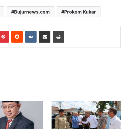
Bujurnews.com
Prokom Kukar
mblr
Pinterest
Reddit
VKontakte
Share via Email
Print