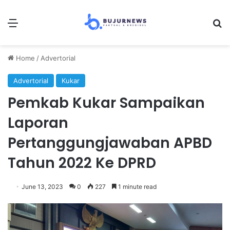
Menu
Se
Home
/
Advertorial
Advertorial
Kukar
Pemkab Kukar Sampaikan
Laporan
Pertanggungjawaban APBD
Tahun 2022 Ke DPRD
June 13, 2023
0
227
1 minute read