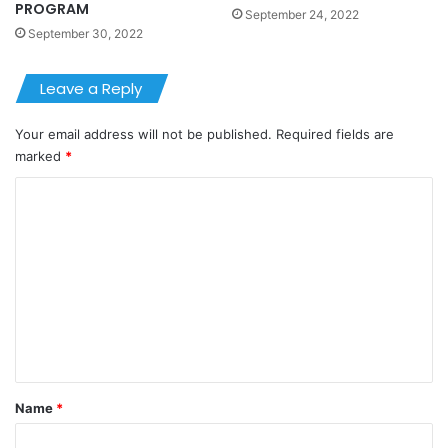
PROGRAM
September 24, 2022
September 30, 2022
Leave a Reply
Your email address will not be published.
Required fields are
marked
*
C
o
m
m
e
n
t
*
Name
*