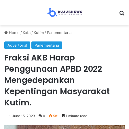
Menu
Se
Home
/
Kota
/
Kutim
/
Parlementaria
Advertorial
Parlementaria
Fraksi AKB Harap
Penggunaan APBD 2022
Mengedepankan
Kepentingan Masyarakat
Kutim.
June 15, 2023
0
581
1 minute read