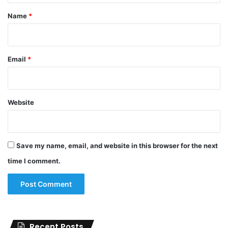
*
Name
*
Email
*
Website
Save my name, email, and website in this browser for the next
time I comment.
Recent Posts