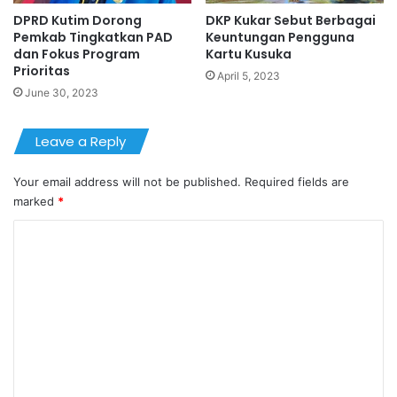
DPRD Kutim Dorong
DKP Kukar Sebut Berbagai
Pemkab Tingkatkan PAD
Keuntungan Pengguna
dan Fokus Program
Kartu Kusuka
Prioritas
April 5, 2023
June 30, 2023
Leave a Reply
Your email address will not be published.
Required fields are
marked
*
C
o
m
m
e
n
t