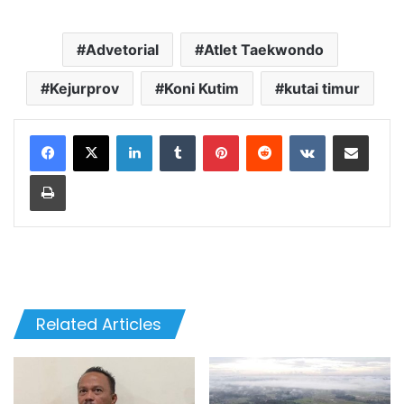
Advetorial
Atlet Taekwondo
Kejurprov
Koni Kutim
kutai timur
LinkedIn
Tumblr
Pinterest
Reddit
VKontakte
Share via Email
Print
Related Articles