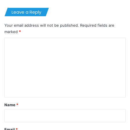
Leave a Reply
Your email address will not be published.
Required fields are
marked
*
C
o
m
m
e
n
t
*
Name
*
Email
*