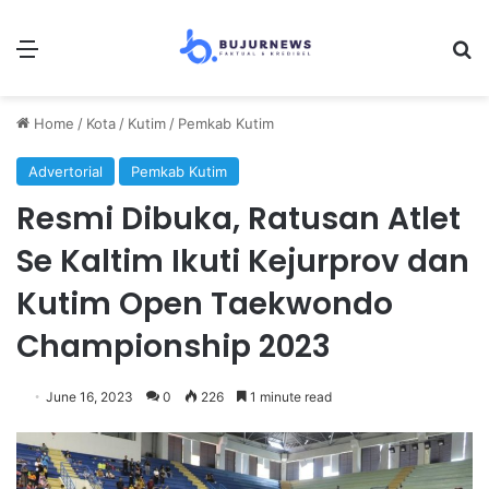
Menu
Se
Home
/
Kota
/
Kutim
/
Pemkab Kutim
Advertorial
Pemkab Kutim
Resmi Dibuka, Ratusan Atlet
Se Kaltim Ikuti Kejurprov dan
Kutim Open Taekwondo
Championship 2023
June 16, 2023
0
226
1 minute read