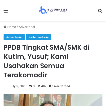
Menu
Se
Home
/
Advertorial
Advertorial
Parlementaria
PPDB Tingkat SMA/SMK di
Kutim, Yusuf; Kami
Usahakan Semua
Terakomodir
July 5, 2023
0
487
1 minute read