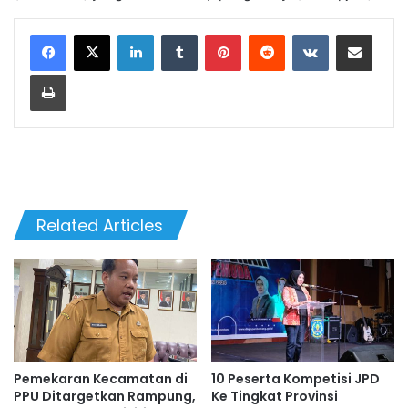
LinkedIn
Tumblr
Pinterest
Reddit
VKontakte
Share via Email
Print
Related Articles
Pemekaran Kecamatan di
10 Peserta Kompetisi JPD
PPU Ditargetkan Rampung,
Ke Tingkat Provinsi