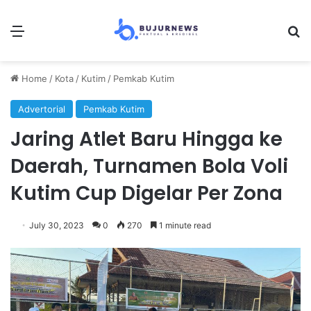
Menu
Se
Home
/
Kota
/
Kutim
/
Pemkab Kutim
Advertorial
Pemkab Kutim
Jaring Atlet Baru Hingga ke
Daerah, Turnamen Bola Voli
Kutim Cup Digelar Per Zona
July 30, 2023
0
270
1 minute read