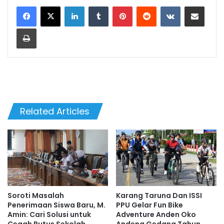
LinkedIn
Tumblr
Pinterest
Reddit
VKontakte
Share via Email
Print
Related Articles
Soroti Masalah
Karang Taruna Dan ISSI
Penerimaan Siswa Baru, M.
PPU Gelar Fun Bike
Amin: Cari Solusi untuk
Adventure Anden Oko