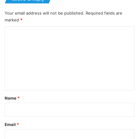
Your email address will not be published.
Required fields are
marked
*
C
o
m
m
e
n
t
*
Name
*
Email
*