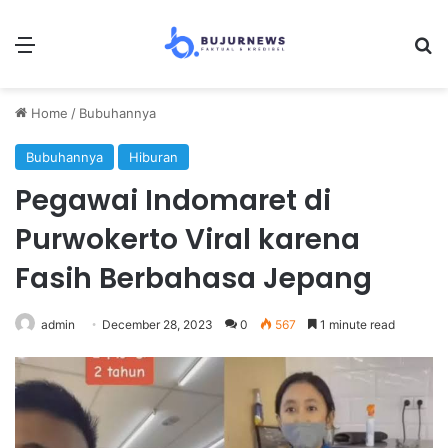
Menu
Se
Home
/
Bubuhannya
Bubuhannya
Hiburan
Pegawai Indomaret di
Purwokerto Viral karena
Fasih Berbahasa Jepang
admin
December 28, 2023
0
567
1 minute read