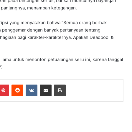
an pada tantangan serius, bahkan munculnya bayangan
r panjangnya, menambah ketegangan.
eskripsi yang menyatakan bahwa “Semua orang berhak
an penggemar dengan banyak pertanyaan tentang
ahagiaan bagi karakter-karakternya. Apakah Deadpool &
lama untuk menonton petualangan seru ini, karena tanggal
*)
mblr
Pinterest
Reddit
VKontakte
Share via Email
Print