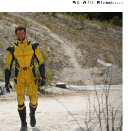
0
466
1 minute read