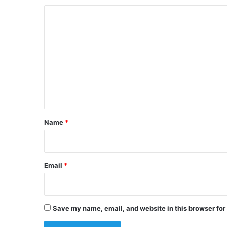
C
o
m
m
e
n
t
*
Name
*
Email
*
Save my name, email, and website in this browser for