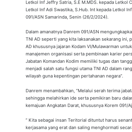
Letkol Inf Jeffry Satria, S.E M.MDS. kepada Letko
Letkol Inf Adi Swastika, S.Hub. Int kepada Letkol 
091/ASN Samarinda, Senin (26/2/2024).
Dalam amanatnya Danrem 091/ASN mengungkapkan, “
TNI AD seperti yang kita laksanakan sekarang ini,
AD khususnya jajaran Kodam VI/Mulawarman untuk
manajemen organisasi serta pembinaan karier pe
Jabatan Komandan Kodim memiliki tugas dan tangg
menjadi salah satu fungsi utama TNI AD dalam ran
wilayah guna kepentingan pertahanan negara”.
Danrem menambahkan, “Melalui serah terima jabata
sehingga melahirkan ide serta pemikiran baru dal
kemajuan Angkatan Darat, khususnya Korem 091/Aj
” Kita sebagai insan Teritorial dituntut harus senan
kerjasama yang erat dan saling menghormati secara