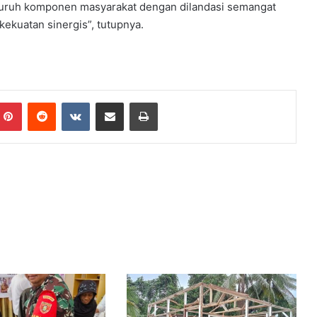
luruh komponen masyarakat dengan dilandasi semangat
ekuatan sinergis”, tutupnya.
mblr
Pinterest
Reddit
VKontakte
Share via Email
Print