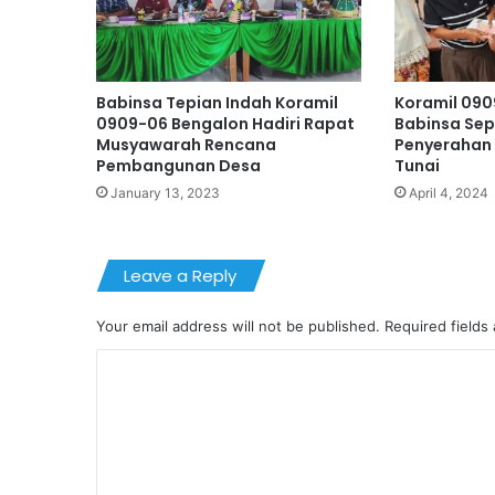
Babinsa Tepian Indah Koramil
Koramil 090
0909-06 Bengalon Hadiri Rapat
Babinsa Sep
Musyawarah Rencana
Penyerahan
Pembangunan Desa
Tunai
January 13, 2023
April 4, 2024
Leave a Reply
Your email address will not be published.
Required fields
C
o
m
m