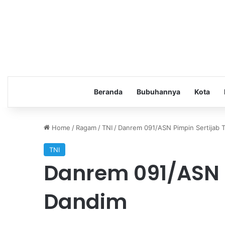
Beranda
Bubuhannya
Kota
Home
/
Ragam
/
TNI
/
Danrem 091/ASN Pimpin Sertijab 
TNI
Danrem 091/ASN P
Dandim