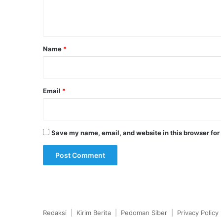
e
n
t
*
Name
*
Email
*
Save my name, email, and website in this browser for
Redaksi
|
Kirim Berita
|
Pedoman Siber
|
Privacy Policy