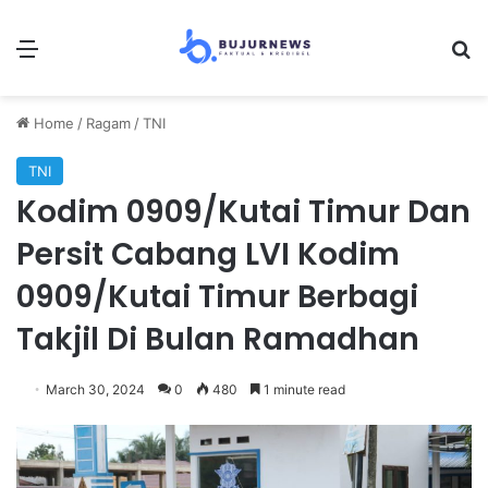
Menu
Se
Home
/
Ragam
/
TNI
TNI
Kodim 0909/Kutai Timur Dan
Persit Cabang LVI Kodim
0909/Kutai Timur Berbagi
Takjil Di Bulan Ramadhan
March 30, 2024
0
480
1 minute read