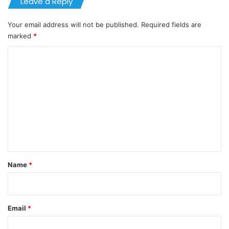
Leave a Reply
Your email address will not be published.
Required fields are
marked
*
C
o
m
m
e
n
t
*
Name
*
Email
*