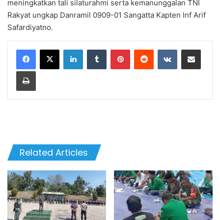
meningkatkan tali silaturahmi serta kemanunggalan TNI
Rakyat ungkap Danramil 0909-01 Sangatta Kapten Inf Arif
Safardiyatno.
LinkedIn
Tumblr
Pinterest
Reddit
VKontakte
Share via Email
Print
Related Articles