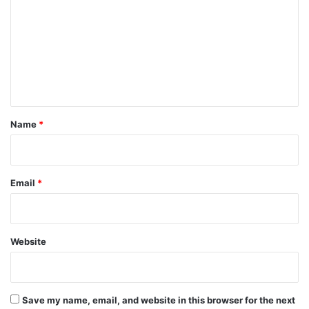
m
m
e
n
t
*
Name
*
Email
*
Website
Save my name, email, and website in this browser for the next