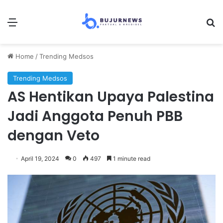
Menu
Se
Home
/
Trending Medsos
Trending Medsos
AS Hentikan Upaya Palestina
Jadi Anggota Penuh PBB
dengan Veto
April 19, 2024
0
497
1 minute read