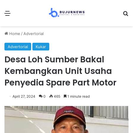
Menu
Se
Home
/
Advertorial
Advertorial
Kukar
Desa Loh Sumber Bakal
Kembangkan Unit Usaha
Penyedia Spare Part Motor
April 27, 2024
0
465
1 minute read