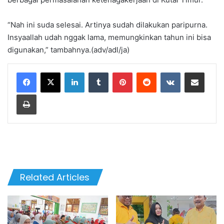
“Nah ini suda selesai. Artinya sudah dilakukan paripurna.
Insyaallah udah nggak lama, memungkinkan tahun ini bisa
digunakan,” tambahnya.(adv/adl/ja)
LinkedIn
Tumblr
Pinterest
Reddit
VKontakte
Share via Email
Print
Related Articles