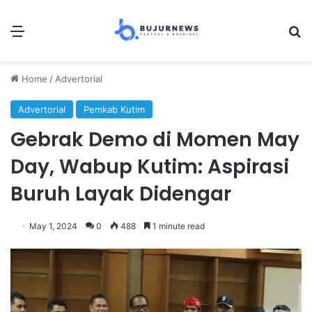
Menu
Se
Home
/
Advertorial
Advertorial
Pemkab Kutim
Gebrak Demo di Momen May
Day, Wabup Kutim: Aspirasi
Buruh Layak Didengar
May 1, 2024
0
488
1 minute read