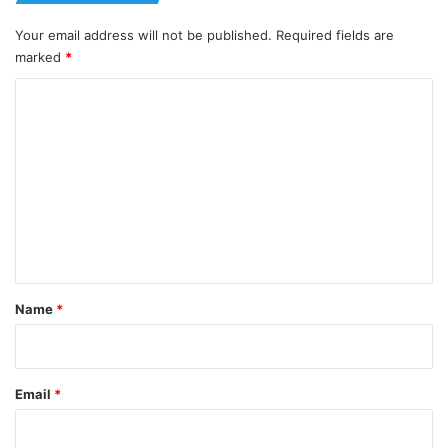
Your email address will not be published.
Required fields are
marked
*
C
o
m
m
e
n
t
*
Name
*
Email
*