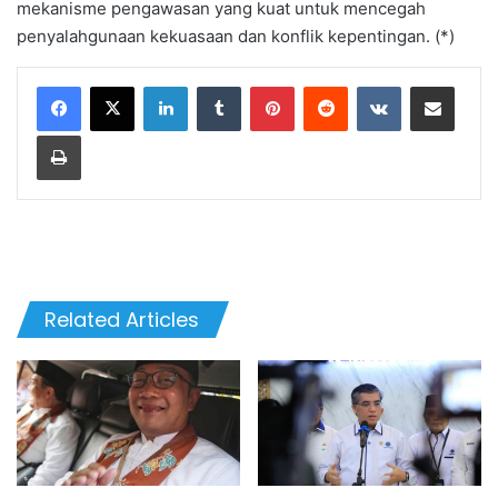
mekanisme pengawasan yang kuat untuk mencegah
penyalahgunaan kekuasaan dan konflik kepentingan. (*)
LinkedIn
Tumblr
Pinterest
Reddit
VKontakte
Share via Email
Print
Related Articles