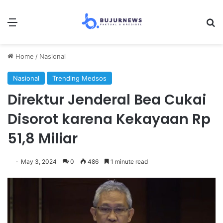
Menu
Se
Home
/
Nasional
Nasional
Trending Medsos
Direktur Jenderal Bea Cukai
Disorot karena Kekayaan Rp
51,8 Miliar
May 3, 2024
0
486
1 minute read