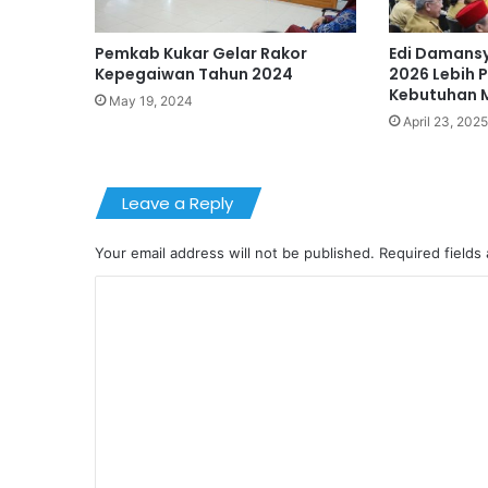
Pemkab Kukar Gelar Rakor
Edi Damans
Kepegaiwan Tahun 2024
2026 Lebih P
Kebutuhan 
May 19, 2024
April 23, 2025
Leave a Reply
Your email address will not be published.
Required fields
C
o
m
m
e
n