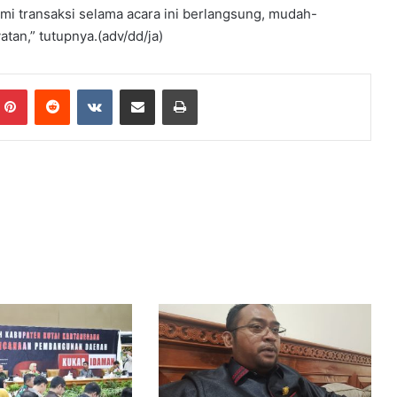
emi transaksi selama acara ini berlangsung, mudah-
an,” tutupnya.(adv/dd/ja)
mblr
Pinterest
Reddit
VKontakte
Share via Email
Print