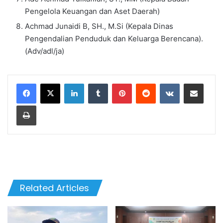
Pengelola Keuangan dan Aset Daerah)
Achmad Junaidi B, SH., M.Si (Kepala Dinas
Pengendalian Penduduk dan Keluarga Berencana).
(Adv/adl/ja)
LinkedIn
Tumblr
Pinterest
Reddit
VKontakte
Share via Email
Print
Related Articles