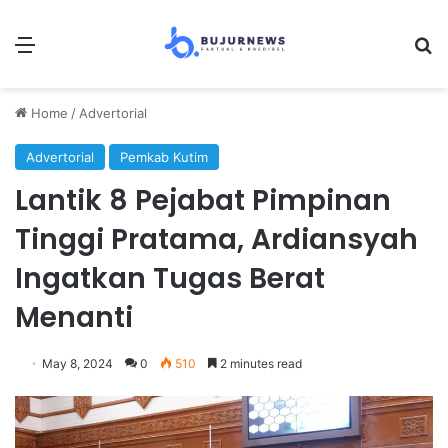
Menu
Se
Home
/
Advertorial
Advertorial
Pemkab Kutim
Lantik 8 Pejabat Pimpinan
Tinggi Pratama, Ardiansyah
Ingatkan Tugas Berat
Menanti
May 8, 2024
0
510
2 minutes read