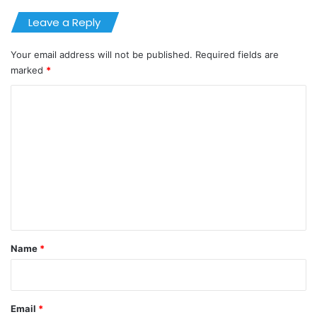
Leave a Reply
Your email address will not be published.
Required fields are
marked
*
C
o
m
m
e
n
t
*
Name
*
Email
*