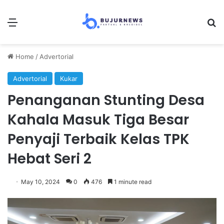
Menu
Se
Home
/
Advertorial
Advertorial
Kukar
Penanganan Stunting Desa
Kahala Masuk Tiga Besar
Penyaji Terbaik Kelas TPK
Hebat Seri 2
May 10, 2024
0
476
1 minute read