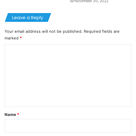
November 30, 2022
Leave a Reply
Your email address will not be published.
Required fields are
marked
*
C
o
m
m
e
n
t
*
Name
*