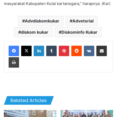
masyarakat Kabupaten Kutai kartanegara,” harapnya. (Kar)
Advdiskomkukar
Advetorial
diskom kukar
Diskominfo Kukar
LinkedIn
Tumblr
Pinterest
Reddit
VKontakte
Share via Email
Print
Related Articles