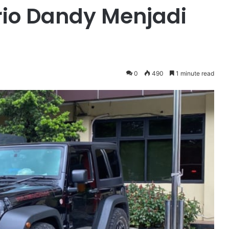
rio Dandy Menjadi
0
490
1 minute read