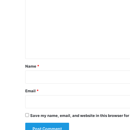
C
o
m
m
e
n
t
*
Name
*
Email
*
Save my name, email, and website in this browser for