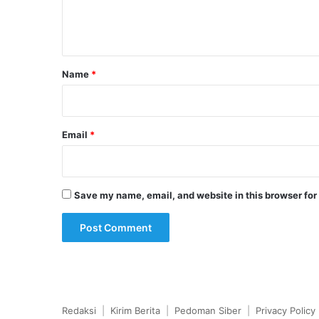
e
n
t
*
Name
*
Email
*
Save my name, email, and website in this browser for
Redaksi
|
Kirim Berita
|
Pedoman Siber
|
Privacy Policy