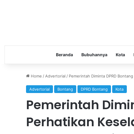
Beranda
Bubuhannya
Kota
Home
/
Advertorial
/
Pemerintah Diminta DPRD Bontang 
Advertorial
Bontang
DPRD Bontang
Kota
Pemerintah Dimi
Perhatikan Kese