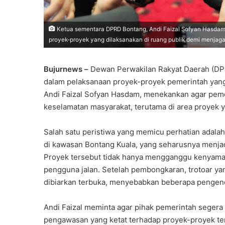
Ketua sementara DPRD Bontang, Andi Faizal Sofyan Hasda
proyek-proyek yang dilaksanakan di ruang publik demi menja
Bujurnews –
Dewan Perwakilan Rakyat Daerah (DPR
dalam pelaksanaan proyek-proyek pemerintah yan
Andi Faizal Sofyan Hasdam, menekankan agar pem
keselamatan masyarakat, terutama di area proyek y
Salah satu peristiwa yang memicu perhatian adalah
di kawasan Bontang Kuala, yang seharusnya menjadi
Proyek tersebut tidak hanya mengganggu kenyama
pengguna jalan. Setelah pembongkaran, trotoar ya
dibiarkan terbuka, menyebabkan beberapa pengend
Andi Faizal meminta agar pihak pemerintah seger
pengawasan yang ketat terhadap proyek-proyek ter