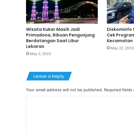
Wisata Kukar Masih Jadi
Diskominfo 
Primadona, Ribuan Pengunjung
Cek Program
Berdatangan Saat Libur
Kecamatan 
Lebaran
May 22, 2023
May 2, 2023
Leave a Reply
Your email address will not be published.
Required fields
C
o
m
m