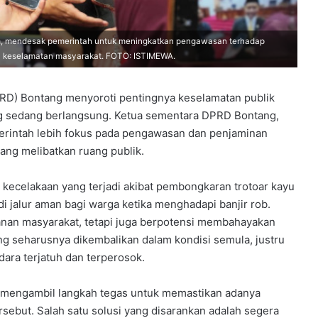
m, mendesak pemerintah untuk meningkatkan pengawasan terhadap
ga keselamatan masyarakat. FOTO: ISTIMEWA.
D) Bontang menyoroti pentingnya keselamatan publik
g sedang berlangsung. Ketua sementara DPRD Bontang,
erintah lebih fokus pada pengawasan dan penjaminan
ang melibatkan ruang publik.
 kecelakaan yang terjadi akibat pembongkaran trotoar kayu
 jalur aman bagi warga ketika menghadapi banjir rob.
nan masyarakat, tetapi juga berpotensi membahayakan
ng seharusnya dikembalikan dalam kondisi semula, justru
ara terjatuh dan terperosok.
a mengambil langkah tegas untuk memastikan adanya
sebut. Salah satu solusi yang disarankan adalah segera