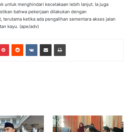
untuk menghindari kecelakaan lebih lanjut. Ia juga
tikan bahwa pekerjaan dilakukan dengan
 terutama ketika ada pengalihan sementara akses jalan
an kayu. (ape/adv)
mblr
Pinterest
Reddit
VKontakte
Share via Email
Print