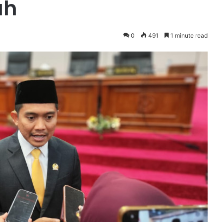
ah
0
491
1 minute read