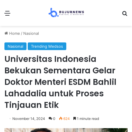
Menu
Se
Home
/
Nasional
Nasional
Trending Medsos
Universitas Indonesia
Bekukan Sementara Gelar
Doktor Menteri ESDM Bahlil
Lahadalia untuk Proses
Tinjauan Etik
November 14, 2024
0
624
1 minute read