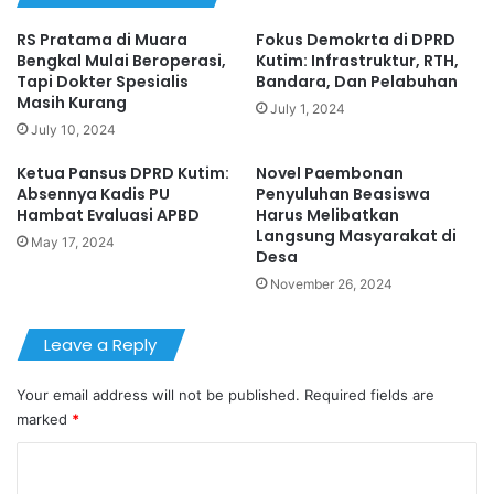
RS Pratama di Muara
Fokus Demokrta di DPRD
Bengkal Mulai Beroperasi,
Kutim: Infrastruktur, RTH,
Tapi Dokter Spesialis
Bandara, Dan Pelabuhan
Masih Kurang
July 1, 2024
July 10, 2024
Ketua Pansus DPRD Kutim:
Novel Paembonan
Absennya Kadis PU
Penyuluhan Beasiswa
Hambat Evaluasi APBD
Harus Melibatkan
Langsung Masyarakat di
May 17, 2024
Desa
November 26, 2024
Leave a Reply
Your email address will not be published.
Required fields are
marked
*
C
o