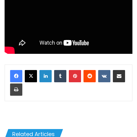
LinkedIn
Tumblr
Pinterest
Reddit
VKontakte
Share via Email
Print
Related Articles