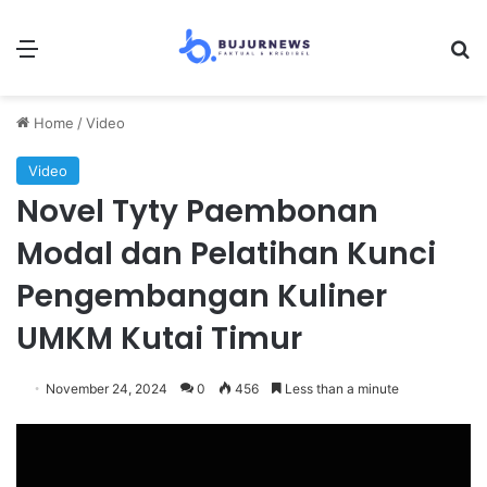
Menu
S
Home
/
Video
Video
Novel Tyty Paembonan
Modal dan Pelatihan Kunci
Pengembangan Kuliner
UMKM Kutai Timur
November 24, 2024
0
456
Less than a minute