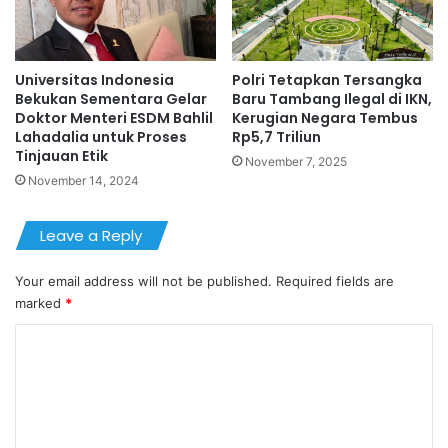
Universitas Indonesia
Polri Tetapkan Tersangka
Bekukan Sementara Gelar
Baru Tambang Ilegal di IKN,
Doktor Menteri ESDM Bahlil
Kerugian Negara Tembus
Lahadalia untuk Proses
Rp5,7 Triliun
Tinjauan Etik
November 7, 2025
November 14, 2024
Leave a Reply
Your email address will not be published.
Required fields are
marked
*
C
o
m
m