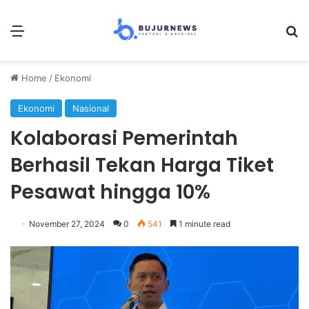
Menu
Se
Home
/
Ekonomi
Ekonomi
Nasional
Kolaborasi Pemerintah
Berhasil Tekan Harga Tiket
Pesawat hingga 10%
November 27, 2024
0
541
1 minute read