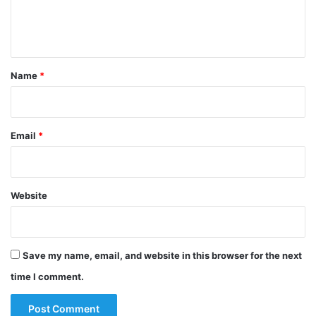
e
n
t
*
Name
*
Email
*
Website
Save my name, email, and website in this browser for the next
time I comment.