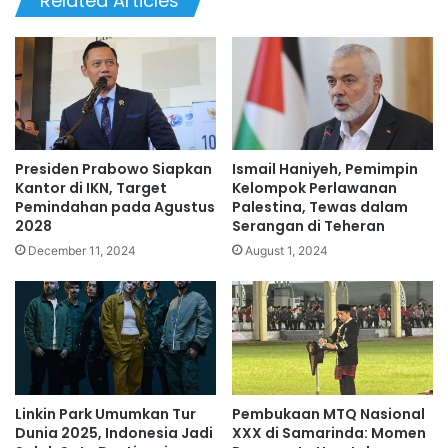
Related Articles
Presiden Prabowo Siapkan
Ismail Haniyeh, Pemimpin
Kantor di IKN, Target
Kelompok Perlawanan
Pemindahan pada Agustus
Palestina, Tewas dalam
2028
Serangan di Teheran
December 11, 2024
August 1, 2024
Linkin Park Umumkan Tur
Pembukaan MTQ Nasional
Dunia 2025, Indonesia Jadi
XXX di Samarinda: Momen