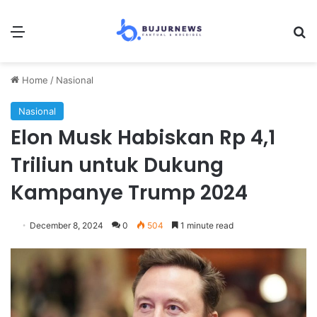
Menu
Se
Home
/
Nasional
Nasional
Elon Musk Habiskan Rp 4,1
Triliun untuk Dukung
Kampanye Trump 2024
December 8, 2024
0
504
1 minute read