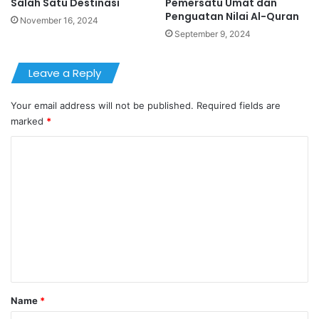
Salah Satu Destinasi
Pemersatu Umat dan
Penguatan Nilai Al-Quran
November 16, 2024
September 9, 2024
Leave a Reply
Your email address will not be published.
Required fields are
marked
*
C
o
m
m
e
n
t
*
Name
*