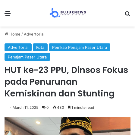
Menu
Se
Home
/
Advertorial
Advertorial
Kota
Pemkab Penajam Paser Utara
Penajam Paser Utara
HUT ke-23 PPU, Dinsos Fokus
pada Penurunan
Kemiskinan dan Stunting
March 11, 2025
0
430
1 minute read