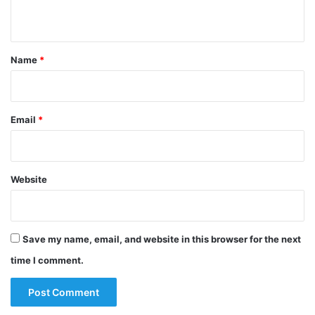
n
t
*
Name
*
Email
*
Website
Save my name, email, and website in this browser for the next
time I comment.