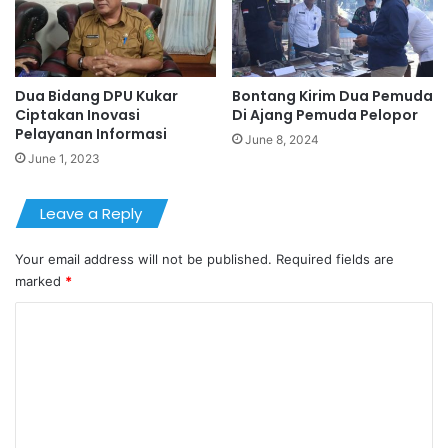
Dua Bidang DPU Kukar
Bontang Kirim Dua Pemuda
Ciptakan Inovasi
Di Ajang Pemuda Pelopor
Pelayanan Informasi
June 8, 2024
June 1, 2023
Leave a Reply
Your email address will not be published.
Required fields are
marked
*
C
o
m
m
e