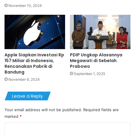
November 10, 2024
Apple Siapkan Investasi Rp
PDIP Ungkap Alasannya
157 Miliar di Indonesia,
Megawati di Sebelah
Rencanakan Pabrik di
Prabowo
Bandung
September 1, 2025
November 6, 2024
Leave a Reply
Your email address will not be published.
Required fields are
marked
*
C