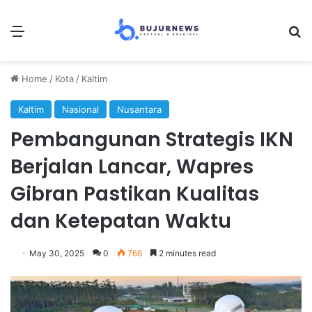
Menu
Se
Home
/
Kota
/
Kaltim
Kaltim
Nasional
Nusantara
Pembangunan Strategis IKN
Berjalan Lancar, Wapres
Gibran Pastikan Kualitas
dan Ketepatan Waktu
May 30, 2025
0
766
2 minutes read