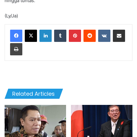
hingga tuntas.
(Ly/Ja)
LinkedIn
Tumblr
Pinterest
Reddit
VKontakte
Share via Email
Print
Related Articles