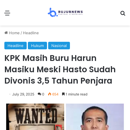
Menu
Se
Home
/
Headline
Headline
Hukum
Nasional
KPK Masih Buru Harun
Masiku Meski Hasto Sudah
Divonis 3,5 Tahun Penjara
July 29, 2025
0
654
1 minute read