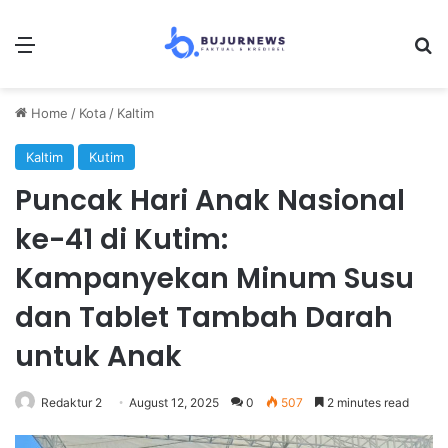
Menu
Se
Home
/
Kota
/
Kaltim
Kaltim
Kutim
Puncak Hari Anak Nasional
ke-41 di Kutim:
Kampanyekan Minum Susu
dan Tablet Tambah Darah
untuk Anak
Redaktur 2
August 12, 2025
0
507
2 minutes read