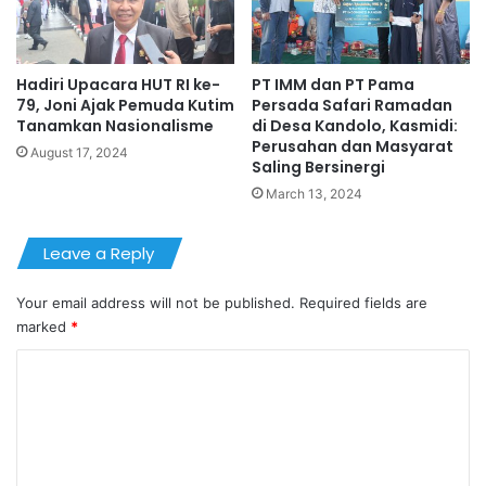
Hadiri Upacara HUT RI ke-
PT IMM dan PT Pama
79, Joni Ajak Pemuda Kutim
Persada Safari Ramadan
Tanamkan Nasionalisme
di Desa Kandolo, Kasmidi:
Perusahan dan Masyarat
August 17, 2024
Saling Bersinergi
March 13, 2024
Leave a Reply
Your email address will not be published.
Required fields are
marked
*
C
o
m
m