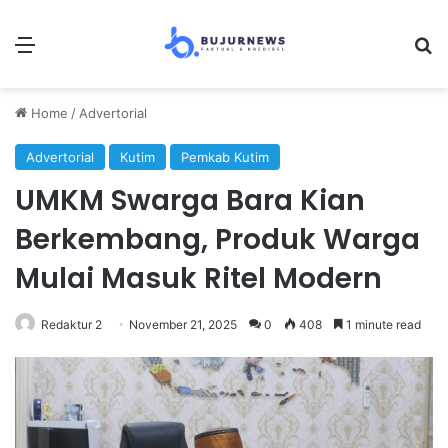
Menu
Se
Home
/
Advertorial
Advertorial
Kutim
Pemkab Kutim
UMKM Swarga Bara Kian
Berkembang, Produk Warga
Mulai Masuk Ritel Modern
Redaktur 2
November 21, 2025
0
408
1 minute read