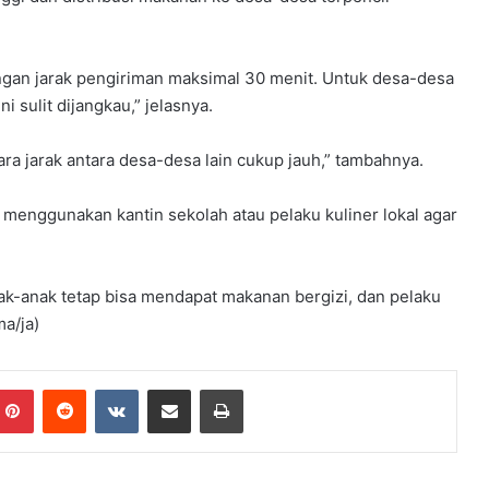
gan jarak pengiriman maksimal 30 menit. Untuk desa-desa
i sulit dijangkau,” jelasnya.
ra jarak antara desa-desa lain cukup jauh,” tambahnya.
a menggunakan kantin sekolah atau pelaku kuliner lokal agar
nak-anak tetap bisa mendapat makanan bergizi, dan pelaku
a/ja)
mblr
Pinterest
Reddit
VKontakte
Share via Email
Print