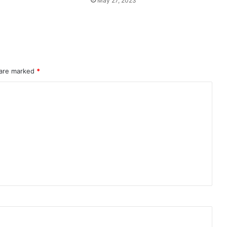
May 27, 2023
 are marked
*