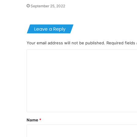
September 25, 2022
Leave a Reply
Your email address will not be published.
Required fields
C
o
m
m
e
n
t
*
Name
*