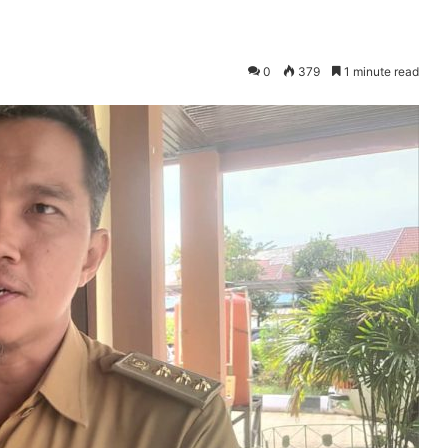
0
379
1 minute read