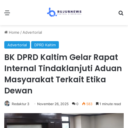
Menu
Se
Home
/
Advertorial
Advertorial
DPRD Kaltim
BK DPRD Kaltim Gelar Rapat
Internal Tindaklanjuti Aduan
Masyarakat Terkait Etika
Dewan
Redaktur 3
November 26, 2025
0
583
1 minute read