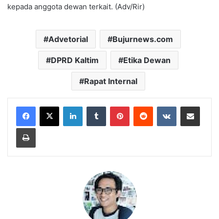
kepada anggota dewan terkait. (Adv/Rir)
Advetorial
Bujurnews.com
DPRD Kaltim
Etika Dewan
Rapat Internal
LinkedIn
Tumblr
Pinterest
Reddit
VKontakte
Share via Email
Print