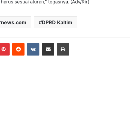
n harus sesuai aturan,” tegasnya. (Adv/Rir)
rnews.com
DPRD Kaltim
mblr
Pinterest
Reddit
VKontakte
Share via Email
Print