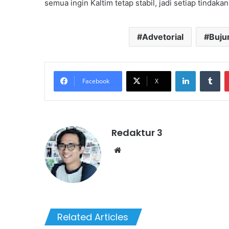
semua ingin Kaltim tetap stabil, jadi setiap tindaka
Advetorial
Buju
LinkedIn
Tu
Facebook
X
Redaktur 3
Website
Related Articles