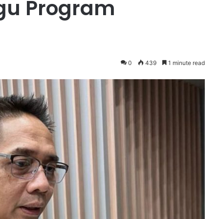
gu Program
0
439
1 minute read