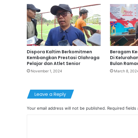
Dispora Kaltim Berkomitmen
Beragam Keg
Kembangkan Prestasi Olahraga
Di Keluraha
Pelajar dan Atlet Senior
Bulan Rama
November 1, 2024
March 8, 202
Leave a Reply
Your email address will not be published.
Required fields
C
o
m