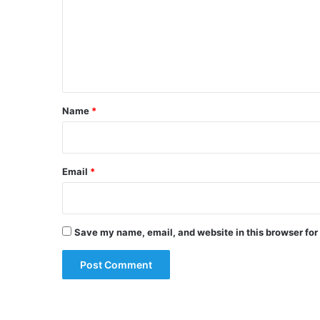
m
e
n
t
*
Name
*
Email
*
Save my name, email, and website in this browser for