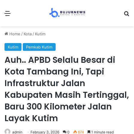
Menu
Se
Home
/
Kota
/
Kutim
Kutim
Pemkab Kutim
Auh.. APBD Selalu Besar di
Kota Tambang Ini, Tapi
Infrastruktur Jalan
Kabupaten Masih Tertinggal,
Baru 300 Kilometer Jalan
Layak Kutim
admin
February 3, 2026
0
674
1 minute read