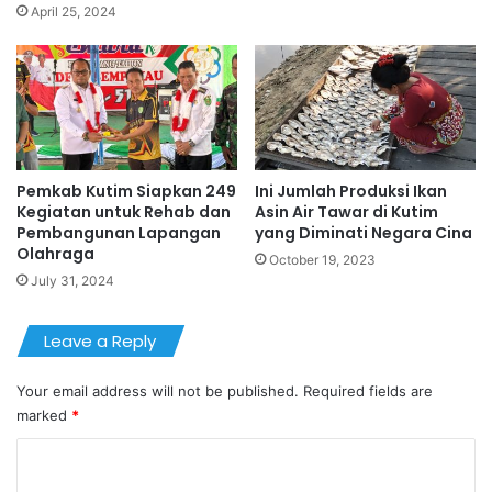
April 25, 2024
Pemkab Kutim Siapkan 249
Ini Jumlah Produksi Ikan
Kegiatan untuk Rehab dan
Asin Air Tawar di Kutim
Pembangunan Lapangan
yang Diminati Negara Cina
Olahraga
October 19, 2023
July 31, 2024
Leave a Reply
Your email address will not be published.
Required fields are
marked
*
C
o