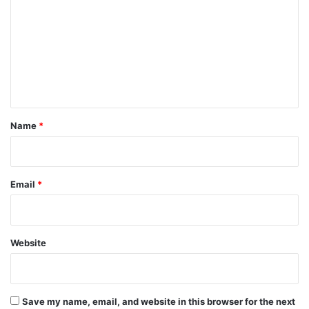
m
m
e
n
t
*
Name
*
Email
*
Website
Save my name, email, and website in this browser for the next