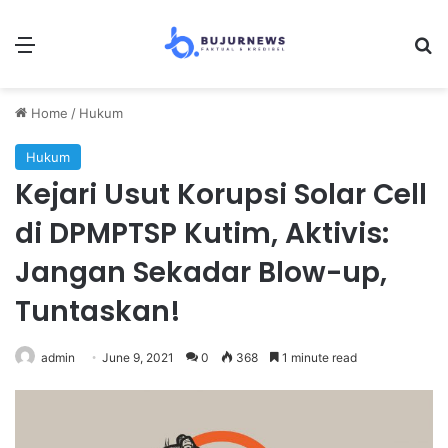
Menu
Se
Home
/
Hukum
Hukum
Kejari Usut Korupsi Solar Cell
di DPMPTSP Kutim, Aktivis:
Jangan Sekadar Blow-up,
Tuntaskan!
admin
June 9, 2021
0
368
1 minute read