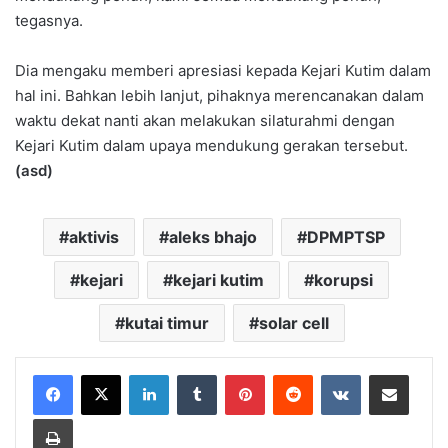
tegasnya.
Dia mengaku memberi apresiasi kepada Kejari Kutim dalam
hal ini. Bahkan lebih lanjut, pihaknya merencanakan dalam
waktu dekat nanti akan melakukan silaturahmi dengan
Kejari Kutim dalam upaya mendukung gerakan tersebut.
(asd)
aktivis
aleks bhajo
DPMPTSP
kejari
kejari kutim
korupsi
kutai timur
solar cell
LinkedIn
Tumblr
Pinterest
Reddit
VKontakte
Share via Email
Print