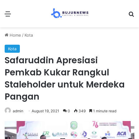
Menu
Se
Home
/
Kota
Kota
Safaruddin Apresiasi
Pemkab Kukar Rangkul
Staleholder untuk Merdeka
Pangan
admin
August 19, 2021
0
349
1 minute read