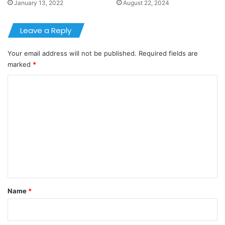
January 13, 2022
August 22, 2024
Leave a Reply
Your email address will not be published.
Required fields are
marked
*
C
o
m
m
e
n
t
*
Name
*