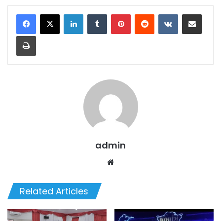
LinkedIn
Tumblr
Pinterest
Reddit
VKontakte
Share via Email
Print
admin
Website
Related Articles