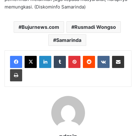
memungkasi. (Diskominfo Samarinda)
Bujurnews.com
Rusmadi Wongso
Samarinda
LinkedIn
Tumblr
Pinterest
Reddit
VKontakte
Share via Email
Print