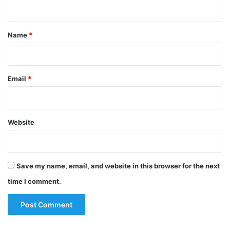
n
t
*
Name
*
Email
*
Website
Save my name, email, and website in this browser for the next
time I comment.