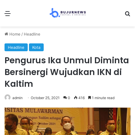
Menu
Se
Home
/
Headline
Headline
Kota
Pengurus Ika Unmul Diminta
Bersinergi Wujudkan IKN di
Kaltim
admin
October 25, 2021
0
416
1 minute read