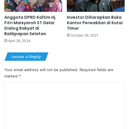
Anggota DPRD Kaltim Hj.
Investor Diharapkan Buka
Fitri Maisyaroh ST Gelar
Kantor Perwakilan di Kutai
Dialog Rakyat di
Timur
Balikpapan Selatan
October 29, 2021
April 28, 2024
Leave a Reply
Your email address will not be published.
Required fields are
marked
*
C
o
m
m
e