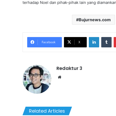
terhadap Noel dan pihak-pihak lain yang diamankan 
Bujurnews.com
LinkedIn
Tu
Facebook
X
Redaktur 3
Website
Related Articles