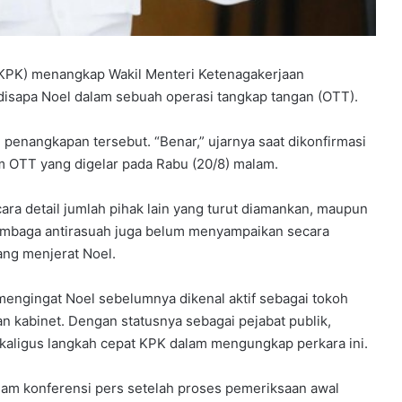
KPK) menangkap Wakil Menteri Ketenagakerjaan
isapa Noel dalam sebuah operasi tangkap tangan (OTT).
enangkapan tersebut. “Benar,” ujarnya saat dikonfirmasi
m OTT yang digelar pada Rabu (20/8) malam.
ara detail jumlah pihak lain yang turut diamankan, maupun
 Lembaga antirasuah juga belum menyampaikan secara
ang menjerat Noel.
mengingat Noel sebelumnya dikenal aktif sebagai tokoh
an kabinet. Dengan statusnya sebagai pejabat publik,
ekaligus langkah cepat KPK dalam mengungkap perkara ini.
am konferensi pers setelah proses pemeriksaan awal