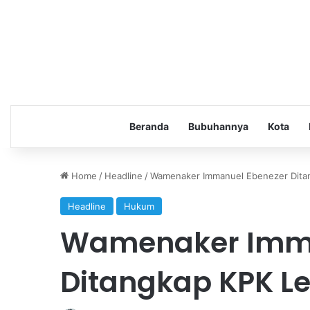
Beranda
Bubuhannya
Kota
Home
/
Headline
/
Wamenaker Immanuel Ebenezer Dita
Headline
Hukum
Wamenaker Imma
Ditangkap KPK L