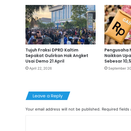
Tujuh Fraksi DPRD Kaltim
Pengusaha N
Sepakat Gulirkan Hak Angket
Naikkan Up
Usai Demo 21 April
Sebesar 10,5
April 22, 2026
September 30
Leave a Reply
Your email address will not be published.
Required fields
C
o