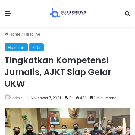
Menu
Se
Home
/
Headline
Headline
Kota
Tingkatkan Kompetensi
Jurnalis, AJKT Siap Gelar
UKW
admin
November 7, 2021
0
431
1 minute read