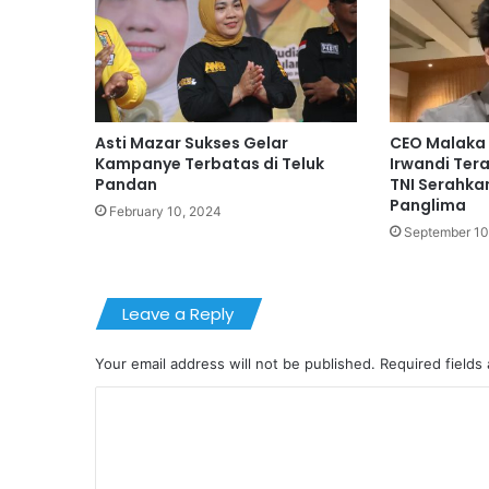
Asti Mazar Sukses Gelar
CEO Malaka 
Kampanye Terbatas di Teluk
Irwandi Ter
Pandan
TNI Serahka
Panglima
February 10, 2024
September 10
Leave a Reply
Your email address will not be published.
Required fields
C
o
m