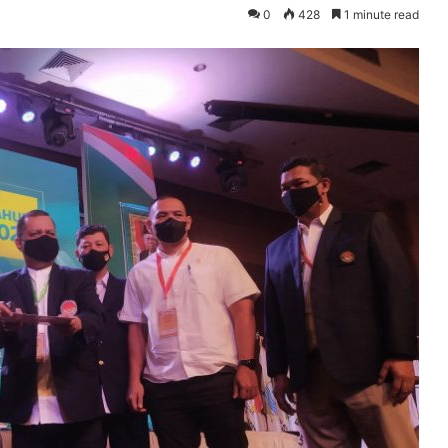
0
428
1 minute read