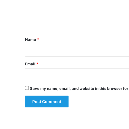
m
e
n
t
*
Name
*
Email
*
Save my name, email, and website in this browser for