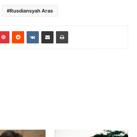
Rusdiansyah Aras
mblr
Pinterest
Reddit
VKontakte
Share via Email
Print