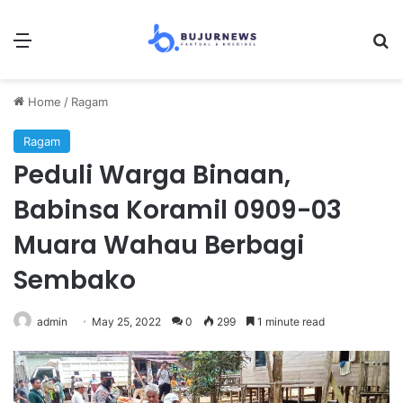
Menu
Se
Home
/
Ragam
Ragam
Peduli Warga Binaan,
Babinsa Koramil 0909-03
Muara Wahau Berbagi
Sembako
admin
May 25, 2022
0
299
1 minute read