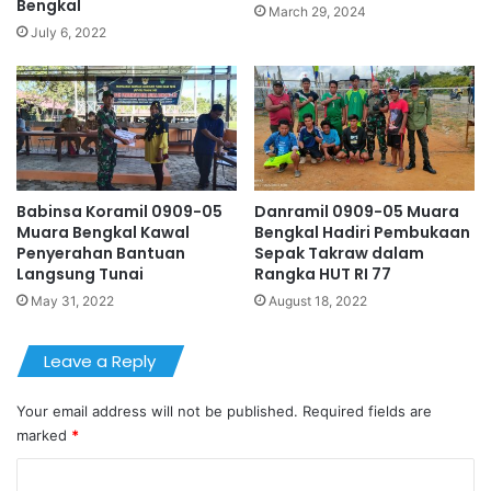
Bengkal
March 29, 2024
July 6, 2022
Babinsa Koramil 0909-05
Danramil 0909-05 Muara
Muara Bengkal Kawal
Bengkal Hadiri Pembukaan
Penyerahan Bantuan
Sepak Takraw dalam
Langsung Tunai
Rangka HUT RI 77
May 31, 2022
August 18, 2022
Leave a Reply
Your email address will not be published.
Required fields are
marked
*
C